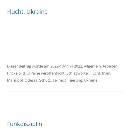
Flucht. Ukraine
Dieser Beitrag wurde am
2022-10-11
in
2022
,
Allgemein
,
Arbeiten
,
Prickelbild
,
Ukraine
veröffentlicht. Schlagworte:
Flucht
,
Irpin
,
Mariupol
,
Odessa
,
Schutz
,
Teilmobilisierung
,
Ukraine
.
Funkdisziplin